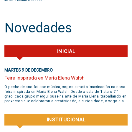
Novedades
INICIAL
MARTES 9 DE DECEMBRO
Feira inspirada en María Elena Walsh
O peche de ano foi con música, xogos e moita imaxinación na nosa
feira inspirada en María Elena Walsh. Desde a sala de 1 ata o 7.°
grao, cada grupo mergullouse na arte de María Elena, traballando en
proxectos que celebraron a creatividade, a curiosidade, o xogo e a
liberdade de expresión. Grazas a todas as familias pola súa
participación activa e un aplauso xigante á banda @jivers.swing por
sumarse para pechar a xornada coa súa música. Grazas polo talento
INSTITUCIONAL
e a alegría que nos compartiron! VER VIDEO AQUÍ