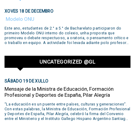
do inglés a través da arte, a literatura e o traballo colaborativo,
destacando o compromiso e a dedicación dos nosos estudantes.
XOVES 18 DE DECEMBRO
Literary Concert This year, students from 5th grades from primary
school up to 5th year from secondary have worked in our year-long
Modelo ONU
workshop with different literary productions by famous writers such
as Edgar Allan Poe, Emily Dickinson, William Shakespeare, John
Este ano, estudantes de 2.° a 5.° de Bacharelato participaron do
Keats and Walt Whitman. Several productions prepared by the
primeiro Modelo ONU interno do colexio, unha proposta que
students during the year were shown in our concert: live
promoveu o debate respectuoso, a oratoria, o pensamento crítico e
performances of short plays, reading of poems, podcasts, escape
o traballo en equipo. A actividade foi levada adiante polo profesor
rooms, trailers and even a live trial. Many of these were developed in
Sebastián Safier, a quen agradecemos o seu compromiso e
our Creative Lab. All of these works were part of….
dedicación neste valioso proxecto educativo.
UNCATEGORIZED @GL
SÁBADO 19 DE XULLO
Mensaje de la Ministra de Educación, Formación
Profesional y Deportes de España, Pilar Alegría
“La educación es un puente entre países, culturas y generaciones”.
Con estas palabras, la Ministra de Educación, Formación Profesional
y Deportes de España, Pilar Alegría, celebró la firma del Convenio
entre el Ministerio y el Instituto Gallego Hispano Argentino Santiago
Apóstol de Buenos Aires. Este acuerdo permitirá que el alumnado
egresado del colegio acceda también al título español de
Bachillerato, abriéndoles las puertas a nuevas oportunidades en