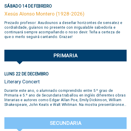
SÁBADO 14 DE FEBREIRO
Xesús Alonso Montero (1928-2026)
Prezado profesor: Axudounos a deseñar horizontes de sensatez e
cordialidade, guíanos no presente con inigualable sabedoría e
continuará sempre acompañando o noso devir. Teña a certeza de
que o merlo seguirá cantando. Grazas!
PRIMARIA
LUNS 22 DE DECEMBRO
Literary Concert
Durante este ano, o alumnado comprendido entre 5.º grao de
Primaria e 5.º ano de Secundaria traballou en inglés diferentes obras
literarias e autores como Edgar Allan Poe, Emily Dickinson, William
Shakespeare, John Keats e Walt Whitman. Na mostra presentáronse
diversas producións realizadas polos estudantes: pequenas obras
de teatro, traballos desenvolvidos no Polo Creativo, lecturas de
poemas, podcasts, salas de escape e ata un xuízo en vivo. Todas
SECUNDARIA
estas propostas formaron parte do traballo e a creatividade dos
nosos alumnos. Unha experiencia que puxo en valor a aprendizaxe