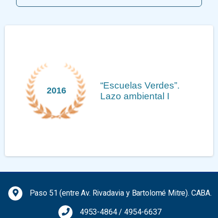
“Escuelas Verdes”.
2016
Lazo ambiental I
Previous
Next
Paso 51 (entre Av. Rivadavia y Bartolomé Mitre). CABA.
4953-4864
/
4954-6637