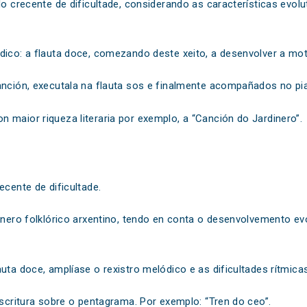
do crecente de dificultade, considerando as características evolu
ico: a flauta doce, comezando deste xeito, a desenvolver a motri
anción, executala na flauta sos e finalmente acompañados no pi
 maior riqueza literaria por exemplo, a “Canción do Jardinero”.
ecente de dificultade.
ionero folklórico arxentino, tendo en conta o desenvolvemento e
uta doce, amplíase o rexistro melódico e as dificultades rítmicas
escritura sobre o pentagrama. Por exemplo: “Tren do ceo”.