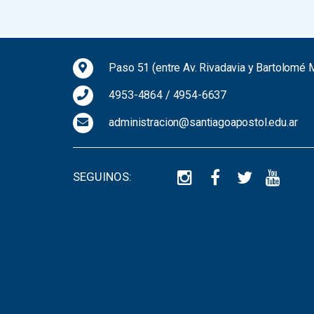
Paso 51 (entre Av. Rivadavia y Bartolomé M
4953-4864
/
4954-6637
administracion@santiagoapostol.edu.ar
SEGUINOS: