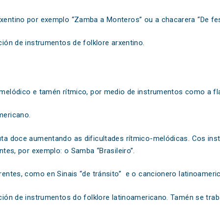
arxentino por exemplo “Zamba a Monteros” ou a chacarera “De fes
ción de instrumentos de folklore arxentino.
a melódico e tamén rítmico, por medio de instrumentos como a fl
mericano.
auta doce aumentando as dificultades rítmico-melódicas. Cos ins
entes, por exemplo: o Samba “Brasileiro”.
erentes, como en Sinais “de tránsito” e o cancionero latinoamer
ación de instrumentos do folklore latinoamericano. Tamén se trab