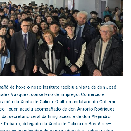
añá de hoxe o noso instituto recibiu a visita de don José
ález Vázquez, conselleiro de Emprego, Comercio e
ración da Xunta de Galicia. O alto mandatario do Goberno
go –quen acudiu acompañado de don Antonio Rodríguez
nda, secretario xeral da Emigración, e de don Alejandro
z Dobarro, delegado da Xunta de Galicia en Bos Aires–
orreu as instalacións do centro educativo, visitou varias