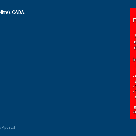
itre). CABA.
o Apostol