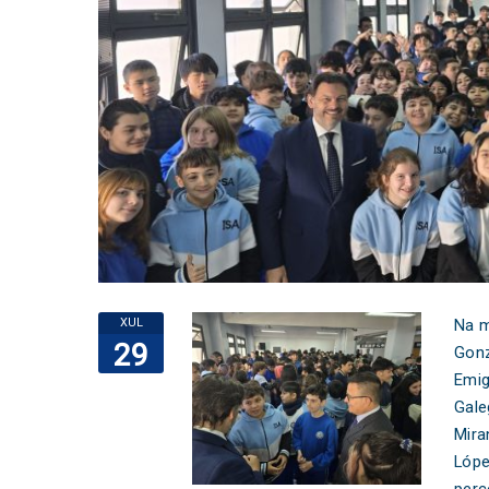
XUL
Na m
29
Gonz
Emig
Gale
Mira
Lópe
perc