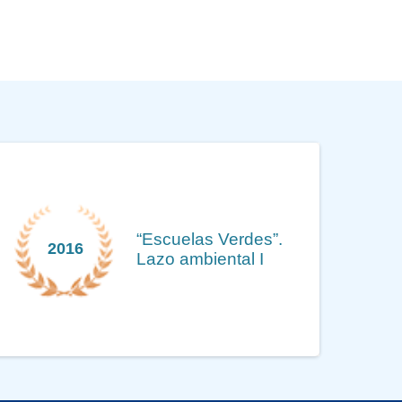
“Escuelas Verdes”.
2016
Lazo ambiental I
Previous
Next