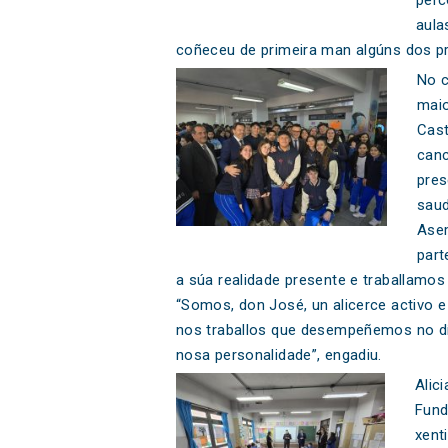
aula
coñeceu de primeira man algúns dos pr
No c
maio
Cast
canc
pres
saud
Asem
part
a súa realidade presente e traballamos
“Somos, don José, un alicerce activo 
nos traballos que desempeñemos no dí
nosa personalidade”, engadiu.
Alic
Fund
xent