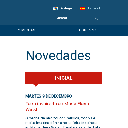
Galego
Español
COMUNIDAD
CONTACTO
Novedades
INICIAL
MARTES 9 DE DECEMBRO
Feira inspirada en María Elena
Walsh
O peche de ano foi con música, xogos e
moita imaxinación na nosa feira inspirada
en María Elena Walsh. Desde a sala de 1 ata