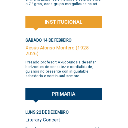
o 7.° grao, cada grupo mergullouse na arte
de María Elena, traballando en proxectos
que celebraron a creatividade, a
curiosidade, o xogo e a liberdade de
INSTITUCIONAL
expresión. Grazas a todas as familias pola
súa participación activa e un aplauso
xigante á banda @jivers.swing por sumarse
para pechar a xornada coa súa música.
SÁBADO 14 DE FEBREIRO
Grazas polo talento e a alegría que nos
compartiron! VER VIDEO AQUÍ
Xesús Alonso Montero (1928-
2026)
Prezado profesor: Axudounos a deseñar
horizontes de sensatez e cordialidade,
guíanos no presente con inigualable
sabedoría e continuará sempre
acompañando o noso devir. Teña a certeza
de que o merlo seguirá cantando. Grazas!
PRIMARIA
LUNS 22 DE DECEMBRO
Literary Concert