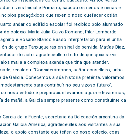
s dos niveis Inicial e Primario, saudou os nenos e nenas e
incipios pedagóxicos que rexen o noso quefacer cotián.
uarto andar do edificio escolar foi recibido polo alumnado
r do colexio. María Julia Calvo Romano, Pilar Lombardo
agnino e Rosario Blanco Basso interpretaron para el unha
ión do grupo Tanxugueiras en sinal de benvida. Matías Díaz,
entador do acto, agradeceulle o feito de que quixese vir
alos malia a complexa axenda que tiña que atender.
ade, recalcou: “Considerámonos, señor conselleiro, unha
e de Galicia. Coñecemos a súa historia pretérita, valoramos
 modestamente para contribuír no seu vizoso futuro”.
e co noso estudo e preparación levamos agora e levaremos,
a de mañá, a Galicia sempre presente como constituínte da
ia García de la Fuente, secretaria da Delegación arxentina da
ación Galicia América, agradeceulles aos visitantes a súa
ileza, o apoio constante que teñen co noso colexio, coas