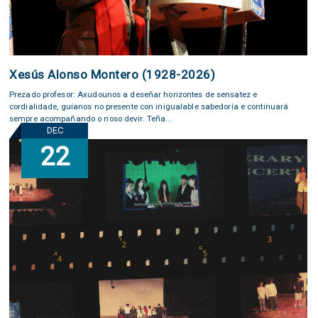
Xesús Alonso Montero (1928-2026)
Prezado profesor: Axudounos a deseñar horizontes de sensatez e
cordialidade, guíanos no presente con inigualable sabedoría e continuará
sempre acompañando o noso devir. Teña...
DEC
22