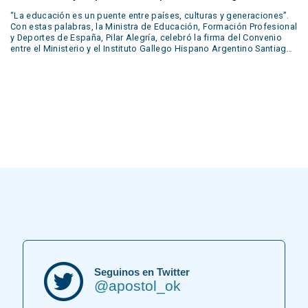
“La educación es un puente entre países, culturas y generaciones”.
Con estas palabras, la Ministra de Educación, Formación Profesional
y Deportes de España, Pilar Alegría, celebró la firma del Convenio
entre el Ministerio y el Instituto Gallego Hispano Argentino Santiago
Apóstol de Buenos Aires. Este acuerdo permitirá que el alumnado
egresado del colegio acceda también al título español de
Bachillerato, abriéndoles las puertas a nuevas oportunidades en
Europa. Un paso más en el fortalecimiento de los vínculos entre
España y Argentina. Mirá el mensaje completo de la ministra en este
video.
Seguinos en Twitter
@apostol_ok