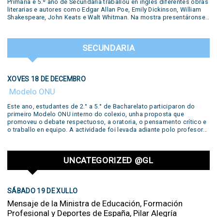
Primaria e 5.º ano de Secundaria traballou en inglés diferentes obras
literarias e autores como Edgar Allan Poe, Emily Dickinson, William
Shakespeare, John Keats e Walt Whitman. Na mostra presentáronse
diversas producións realizadas polos estudantes: pequenas obras
de teatro, traballos desenvolvidos no Polo Creativo, lecturas de
poemas, podcasts, salas de escape e ata un xuízo en vivo. Todas
SECUNDARIA
estas propostas formaron parte do traballo e a creatividade dos
nosos alumnos. Unha experiencia que puxo en valor a aprendizaxe
do inglés a través da arte, a literatura e o traballo colaborativo,
destacando o compromiso e a dedicación dos nosos estudantes.
XOVES 18 DE DECEMBRO
Literary Concert This year, students from 5th grades from primary
school up to 5th year from secondary have worked in our year-long
Modelo ONU
workshop with different literary productions by famous writers such
as Edgar Allan Poe, Emily Dickinson, William Shakespeare, John
Este ano, estudantes de 2.° a 5.° de Bacharelato participaron do
Keats and Walt Whitman. Several productions prepared by the
primeiro Modelo ONU interno do colexio, unha proposta que
students during the year were shown in our concert: live
promoveu o debate respectuoso, a oratoria, o pensamento crítico e
performances of short plays, reading of poems, podcasts, escape
o traballo en equipo. A actividade foi levada adiante polo profesor
rooms, trailers and even a live trial. Many of these were developed in
Sebastián Safier, a quen agradecemos o seu compromiso e
our Creative Lab. All of these works were part of….
dedicación neste valioso proxecto educativo.
UNCATEGORIZED @GL
SÁBADO 19 DE XULLO
Mensaje de la Ministra de Educación, Formación
Profesional y Deportes de España, Pilar Alegría