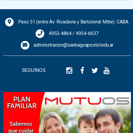
Previous
Next
Paso 51 (entre Av. Rivadavia y Bartolomé Mitre). CABA.
4953-4864
/
4954-6637
administracion@santiagoapostol.edu.ar
SEGUINOS: