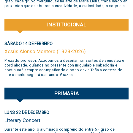
grao, cada grupo mergullouse na arte de María Elena, traballando en
proxectos que celebraron a creatividade, a curiosidade, o xogo e a
liberdade de expresión. Grazas a todas as familias pola súa
participación activa e un aplauso xigante á banda @jivers.swing por
sumarse para pechar a xornada coa súa música. Grazas polo talento
INSTITUCIONAL
e a alegría que nos compartiron! VER VIDEO AQUÍ
SÁBADO 14 DE FEBREIRO
Xesús Alonso Montero (1928-2026)
Prezado profesor: Axudounos a deseñar horizontes de sensatez e
cordialidade, guíanos no presente con inigualable sabedoría e
continuará sempre acompañando o noso devir. Teña a certeza de
que o merlo seguirá cantando. Grazas!
PRIMARIA
LUNS 22 DE DECEMBRO
Literary Concert
Durante este ano, o alumnado comprendido entre 5.º grao de