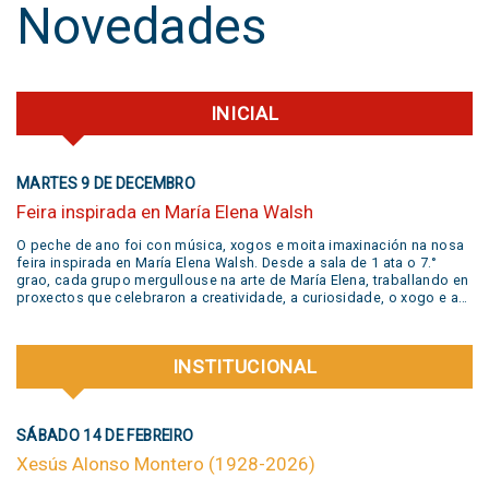
Novedades
INICIAL
MARTES 9 DE DECEMBRO
Feira inspirada en María Elena Walsh
O peche de ano foi con música, xogos e moita imaxinación na nosa
feira inspirada en María Elena Walsh. Desde a sala de 1 ata o 7.°
grao, cada grupo mergullouse na arte de María Elena, traballando en
proxectos que celebraron a creatividade, a curiosidade, o xogo e a
liberdade de expresión. Grazas a todas as familias pola súa
participación activa e un aplauso xigante á banda @jivers.swing por
sumarse para pechar a xornada coa súa música. Grazas polo talento
INSTITUCIONAL
e a alegría que nos compartiron! VER VIDEO AQUÍ
SÁBADO 14 DE FEBREIRO
Xesús Alonso Montero (1928-2026)