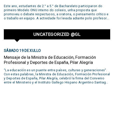
as Edgar Allan Poe, Emily Dickinson, William Shakespeare, John
Este ano, estudantes de 2.° a 5.° de Bacharelato participaron do
Keats and Walt Whitman. Several productions prepared by the
primeiro Modelo ONU interno do colexio, unha proposta que
students during the year were shown in our concert: live
promoveu o debate respectuoso, a oratoria, o pensamento crítico e
performances of short plays, reading of poems, podcasts, escape
o traballo en equipo. A actividade foi levada adiante polo profesor
rooms, trailers and even a live trial. Many of these were developed in
Sebastián Safier, a quen agradecemos o seu compromiso e
our Creative Lab. All of these works were part of….
dedicación neste valioso proxecto educativo.
UNCATEGORIZED @GL
SÁBADO 19 DE XULLO
Mensaje de la Ministra de Educación, Formación
Profesional y Deportes de España, Pilar Alegría
“La educación es un puente entre países, culturas y generaciones”.
Con estas palabras, la Ministra de Educación, Formación Profesional
y Deportes de España, Pilar Alegría, celebró la firma del Convenio
entre el Ministerio y el Instituto Gallego Hispano Argentino Santiago
Apóstol de Buenos Aires. Este acuerdo permitirá que el alumnado
egresado del colegio acceda también al título español de
Bachillerato, abriéndoles las puertas a nuevas oportunidades en
Europa. Un paso más en el fortalecimiento de los vínculos entre
España y Argentina. Mirá el mensaje completo de la ministra en este
video.