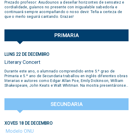
Prezado profesor: Axudounos a deseñar horizontes de sensatez e
cordialidade, guíanos no presente con inigualable sabedoría e
continuará sempre acompañando o noso devir. Teña a certeza de
que o merlo seguirá cantando. Grazas!
PRIMARIA
LUNS 22 DE DECEMBRO
Literary Concert
Durante este ano, o alumnado comprendido entre 5.º grao de
Primaria e 5.º ano de Secundaria traballou en inglés diferentes obras
literarias e autores como Edgar Allan Poe, Emily Dickinson, William
Shakespeare, John Keats e Walt Whitman. Na mostra presentáronse
diversas producións realizadas polos estudantes: pequenas obras
de teatro, traballos desenvolvidos no Polo Creativo, lecturas de
poemas, podcasts, salas de escape e ata un xuízo en vivo. Todas
SECUNDARIA
estas propostas formaron parte do traballo e a creatividade dos
nosos alumnos. Unha experiencia que puxo en valor a aprendizaxe
do inglés a través da arte, a literatura e o traballo colaborativo,
destacando o compromiso e a dedicación dos nosos estudantes.
XOVES 18 DE DECEMBRO
Literary Concert This year, students from 5th grades from primary
school up to 5th year from secondary have worked in our year-long
Modelo ONU
workshop with different literary productions by famous writers such