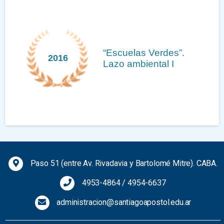
“Escuelas Verdes”.
2016
Lazo ambiental I
Previous
Next
Paso 51 (entre Av. Rivadavia y Bartolomé Mitre). CABA.
4953-4864
/
4954-6637
administracion@santiagoapostol.edu.ar