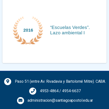
“Escuelas Verdes”.
2016
Lazo ambiental I
Previous
Next
Paso 51 (entre Av. Rivadavia y Bartolomé Mitre). CABA.
4953-4864
/
4954-6637
administracion@santiagoapostol.edu.ar