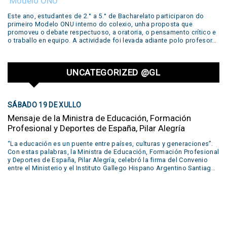
Modelo ONU
workshop with different literary productions by famous writers such
as Edgar Allan Poe, Emily Dickinson, William Shakespeare, John
Este ano, estudantes de 2.° a 5.° de Bacharelato participaron do
Keats and Walt Whitman. Several productions prepared by the
primeiro Modelo ONU interno do colexio, unha proposta que
students during the year were shown in our concert: live
promoveu o debate respectuoso, a oratoria, o pensamento crítico e
performances of short plays, reading of poems, podcasts, escape
o traballo en equipo. A actividade foi levada adiante polo profesor
rooms, trailers and even a live trial. Many of these were developed in
Sebastián Safier, a quen agradecemos o seu compromiso e
our Creative Lab. All of these works were part of….
dedicación neste valioso proxecto educativo.
UNCATEGORIZED @GL
SÁBADO 19 DE XULLO
Mensaje de la Ministra de Educación, Formación
Profesional y Deportes de España, Pilar Alegría
“La educación es un puente entre países, culturas y generaciones”.
Con estas palabras, la Ministra de Educación, Formación Profesional
y Deportes de España, Pilar Alegría, celebró la firma del Convenio
entre el Ministerio y el Instituto Gallego Hispano Argentino Santiago
Apóstol de Buenos Aires. Este acuerdo permitirá que el alumnado
egresado del colegio acceda también al título español de
Bachillerato, abriéndoles las puertas a nuevas oportunidades en
Europa. Un paso más en el fortalecimiento de los vínculos entre
España y Argentina. Mirá el mensaje completo de la ministra en este
video.