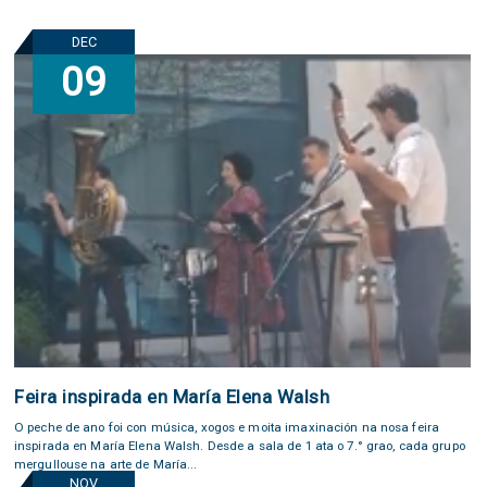
DEC
09
Feira inspirada en María Elena Walsh
O peche de ano foi con música, xogos e moita imaxinación na nosa feira
inspirada en María Elena Walsh. Desde a sala de 1 ata o 7.° grao, cada grupo
mergullouse na arte de María...
NOV