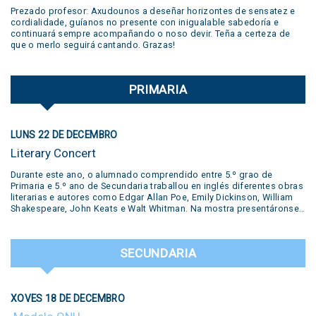
Prezado profesor: Axudounos a deseñar horizontes de sensatez e
cordialidade, guíanos no presente con inigualable sabedoría e
continuará sempre acompañando o noso devir. Teña a certeza de
que o merlo seguirá cantando. Grazas!
PRIMARIA
LUNS 22 DE DECEMBRO
Literary Concert
Durante este ano, o alumnado comprendido entre 5.º grao de
Primaria e 5.º ano de Secundaria traballou en inglés diferentes obras
literarias e autores como Edgar Allan Poe, Emily Dickinson, William
Shakespeare, John Keats e Walt Whitman. Na mostra presentáronse
diversas producións realizadas polos estudantes: pequenas obras
de teatro, traballos desenvolvidos no Polo Creativo, lecturas de
poemas, podcasts, salas de escape e ata un xuízo en vivo. Todas
SECUNDARIA
estas propostas formaron parte do traballo e a creatividade dos
nosos alumnos. Unha experiencia que puxo en valor a aprendizaxe
do inglés a través da arte, a literatura e o traballo colaborativo,
destacando o compromiso e a dedicación dos nosos estudantes.
XOVES 18 DE DECEMBRO
Literary Concert This year, students from 5th grades from primary
school up to 5th year from secondary have worked in our year-long