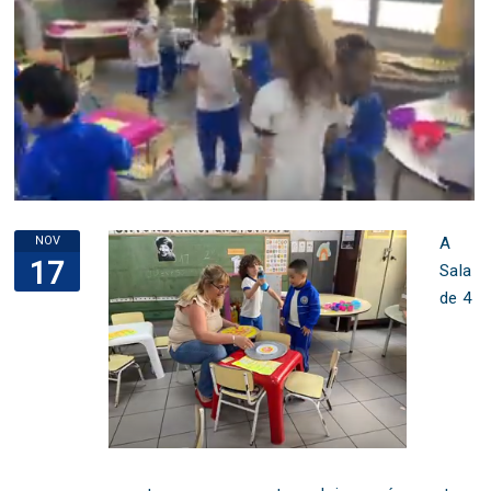
NOV
A
17
Sala
de 4