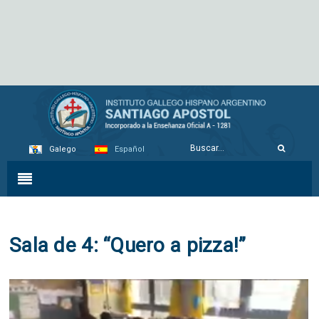
Galego
Español
Sala de 4: “Quero a pizza!”