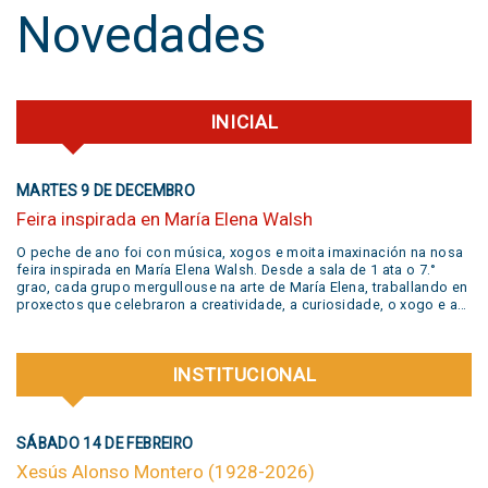
Novedades
INICIAL
MARTES 9 DE DECEMBRO
Feira inspirada en María Elena Walsh
O peche de ano foi con música, xogos e moita imaxinación na nosa
feira inspirada en María Elena Walsh. Desde a sala de 1 ata o 7.°
grao, cada grupo mergullouse na arte de María Elena, traballando en
proxectos que celebraron a creatividade, a curiosidade, o xogo e a
liberdade de expresión. Grazas a todas as familias pola súa
participación activa e un aplauso xigante á banda @jivers.swing por
sumarse para pechar a xornada coa súa música. Grazas polo talento
INSTITUCIONAL
e a alegría que nos compartiron! VER VIDEO AQUÍ
SÁBADO 14 DE FEBREIRO
Xesús Alonso Montero (1928-2026)