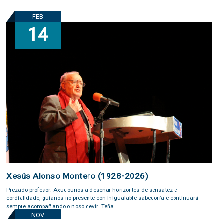
FEB
14
Xesús Alonso Montero (1928-2026)
Prezado profesor: Axudounos a deseñar horizontes de sensatez e
cordialidade, guíanos no presente con inigualable sabedoría e continuará
sempre acompañando o noso devir. Teña...
NOV