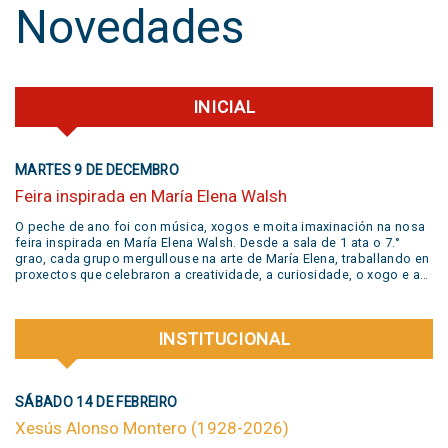
Novedades
INICIAL
MARTES 9 DE DECEMBRO
Feira inspirada en María Elena Walsh
O peche de ano foi con música, xogos e moita imaxinación na nosa
feira inspirada en María Elena Walsh. Desde a sala de 1 ata o 7.°
grao, cada grupo mergullouse na arte de María Elena, traballando en
proxectos que celebraron a creatividade, a curiosidade, o xogo e a
liberdade de expresión. Grazas a todas as familias pola súa
participación activa e un aplauso xigante á banda @jivers.swing por
sumarse para pechar a xornada coa súa música. Grazas polo talento
INSTITUCIONAL
e a alegría que nos compartiron! VER VIDEO AQUÍ
SÁBADO 14 DE FEBREIRO
Xesús Alonso Montero (1928-2026)