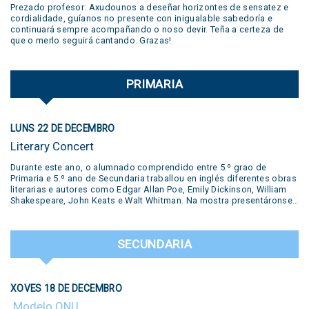
Prezado profesor: Axudounos a deseñar horizontes de sensatez e
cordialidade, guíanos no presente con inigualable sabedoría e
continuará sempre acompañando o noso devir. Teña a certeza de
que o merlo seguirá cantando. Grazas!
PRIMARIA
LUNS 22 DE DECEMBRO
Literary Concert
Durante este ano, o alumnado comprendido entre 5.º grao de
Primaria e 5.º ano de Secundaria traballou en inglés diferentes obras
literarias e autores como Edgar Allan Poe, Emily Dickinson, William
Shakespeare, John Keats e Walt Whitman. Na mostra presentáronse
diversas producións realizadas polos estudantes: pequenas obras
de teatro, traballos desenvolvidos no Polo Creativo, lecturas de
poemas, podcasts, salas de escape e ata un xuízo en vivo. Todas
SECUNDARIA
estas propostas formaron parte do traballo e a creatividade dos
nosos alumnos. Unha experiencia que puxo en valor a aprendizaxe
do inglés a través da arte, a literatura e o traballo colaborativo,
destacando o compromiso e a dedicación dos nosos estudantes.
XOVES 18 DE DECEMBRO
Literary Concert This year, students from 5th grades from primary
school up to 5th year from secondary have worked in our year-long
Modelo ONU