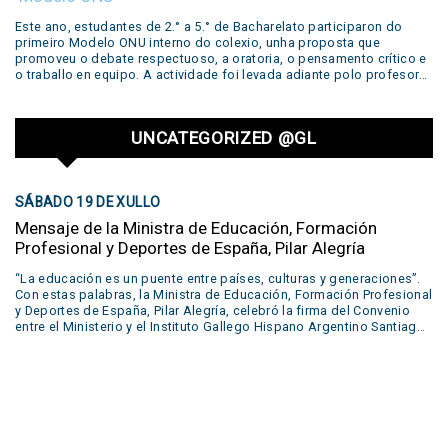
workshop with different literary productions by famous writers such
as Edgar Allan Poe, Emily Dickinson, William Shakespeare, John
Este ano, estudantes de 2.° a 5.° de Bacharelato participaron do
Keats and Walt Whitman. Several productions prepared by the
primeiro Modelo ONU interno do colexio, unha proposta que
students during the year were shown in our concert: live
promoveu o debate respectuoso, a oratoria, o pensamento crítico e
performances of short plays, reading of poems, podcasts, escape
o traballo en equipo. A actividade foi levada adiante polo profesor
rooms, trailers and even a live trial. Many of these were developed in
Sebastián Safier, a quen agradecemos o seu compromiso e
our Creative Lab. All of these works were part of….
dedicación neste valioso proxecto educativo.
UNCATEGORIZED @GL
SÁBADO 19 DE XULLO
Mensaje de la Ministra de Educación, Formación
Profesional y Deportes de España, Pilar Alegría
“La educación es un puente entre países, culturas y generaciones”.
Con estas palabras, la Ministra de Educación, Formación Profesional
y Deportes de España, Pilar Alegría, celebró la firma del Convenio
entre el Ministerio y el Instituto Gallego Hispano Argentino Santiago
Apóstol de Buenos Aires. Este acuerdo permitirá que el alumnado
egresado del colegio acceda también al título español de
Bachillerato, abriéndoles las puertas a nuevas oportunidades en
Europa. Un paso más en el fortalecimiento de los vínculos entre
España y Argentina. Mirá el mensaje completo de la ministra en este
video.