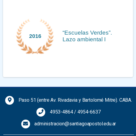
“Escuelas Verdes”.
2016
Lazo ambiental I
Previous
Next
Paso 51 (entre Av. Rivadavia y Bartolomé Mitre). CABA.
4953-4864
/
4954-6637
administracion@santiagoapostol.edu.ar