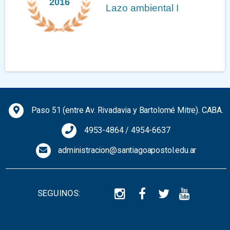
2016
Lazo ambiental I
Previous
Next
Paso 51 (entre Av. Rivadavia y Bartolomé Mitre). CABA.
4953-4864
/
4954-6637
administracion@santiagoapostol.edu.ar
SEGUINOS: