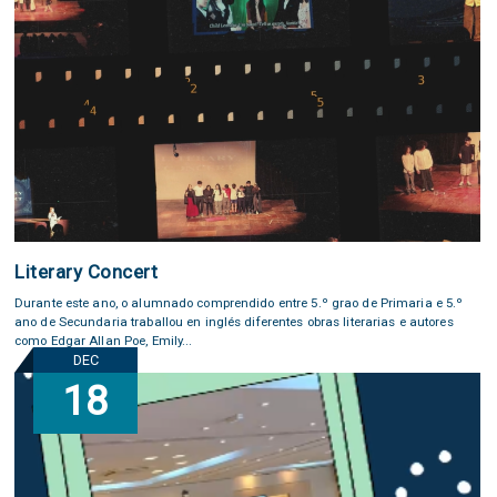
Literary Concert
Durante este ano, o alumnado comprendido entre 5.º grao de Primaria e 5.º
ano de Secundaria traballou en inglés diferentes obras literarias e autores
como Edgar Allan Poe, Emily...
DEC
18