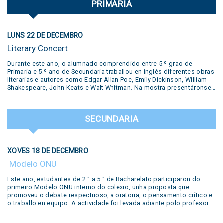
PRIMARIA
LUNS 22 DE DECEMBRO
Literary Concert
Durante este ano, o alumnado comprendido entre 5.º grao de
Primaria e 5.º ano de Secundaria traballou en inglés diferentes obras
literarias e autores como Edgar Allan Poe, Emily Dickinson, William
Shakespeare, John Keats e Walt Whitman. Na mostra presentáronse
diversas producións realizadas polos estudantes: pequenas obras
de teatro, traballos desenvolvidos no Polo Creativo, lecturas de
poemas, podcasts, salas de escape e ata un xuízo en vivo. Todas
SECUNDARIA
estas propostas formaron parte do traballo e a creatividade dos
nosos alumnos. Unha experiencia que puxo en valor a aprendizaxe
do inglés a través da arte, a literatura e o traballo colaborativo,
destacando o compromiso e a dedicación dos nosos estudantes.
XOVES 18 DE DECEMBRO
Literary Concert This year, students from 5th grades from primary
school up to 5th year from secondary have worked in our year-long
Modelo ONU
workshop with different literary productions by famous writers such
as Edgar Allan Poe, Emily Dickinson, William Shakespeare, John
Este ano, estudantes de 2.° a 5.° de Bacharelato participaron do
Keats and Walt Whitman. Several productions prepared by the
primeiro Modelo ONU interno do colexio, unha proposta que
students during the year were shown in our concert: live
promoveu o debate respectuoso, a oratoria, o pensamento crítico e
performances of short plays, reading of poems, podcasts, escape
o traballo en equipo. A actividade foi levada adiante polo profesor
rooms, trailers and even a live trial. Many of these were developed in
Sebastián Safier, a quen agradecemos o seu compromiso e
our Creative Lab. All of these works were part of….
dedicación neste valioso proxecto educativo.