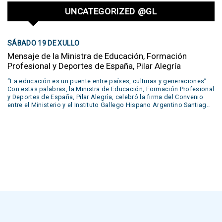
UNCATEGORIZED @GL
SÁBADO 19 DE XULLO
Mensaje de la Ministra de Educación, Formación
Profesional y Deportes de España, Pilar Alegría
“La educación es un puente entre países, culturas y generaciones”.
Con estas palabras, la Ministra de Educación, Formación Profesional
y Deportes de España, Pilar Alegría, celebró la firma del Convenio
entre el Ministerio y el Instituto Gallego Hispano Argentino Santiago
Apóstol de Buenos Aires. Este acuerdo permitirá que el alumnado
egresado del colegio acceda también al título español de
Bachillerato, abriéndoles las puertas a nuevas oportunidades en
Europa. Un paso más en el fortalecimiento de los vínculos entre
España y Argentina. Mirá el mensaje completo de la ministra en este
video.