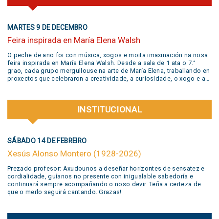
MARTES 9 DE DECEMBRO
Feira inspirada en María Elena Walsh
O peche de ano foi con música, xogos e moita imaxinación na nosa
feira inspirada en María Elena Walsh. Desde a sala de 1 ata o 7.°
grao, cada grupo mergullouse na arte de María Elena, traballando en
proxectos que celebraron a creatividade, a curiosidade, o xogo e a
liberdade de expresión. Grazas a todas as familias pola súa
participación activa e un aplauso xigante á banda @jivers.swing por
sumarse para pechar a xornada coa súa música. Grazas polo talento
INSTITUCIONAL
e a alegría que nos compartiron! VER VIDEO AQUÍ
SÁBADO 14 DE FEBREIRO
Xesús Alonso Montero (1928-2026)
Prezado profesor: Axudounos a deseñar horizontes de sensatez e
cordialidade, guíanos no presente con inigualable sabedoría e
continuará sempre acompañando o noso devir. Teña a certeza de
que o merlo seguirá cantando. Grazas!