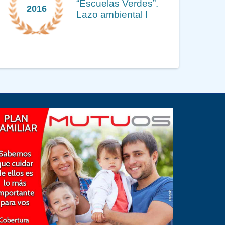
“Escuelas Verdes”.
2016
Lazo ambiental I
Previous
Next