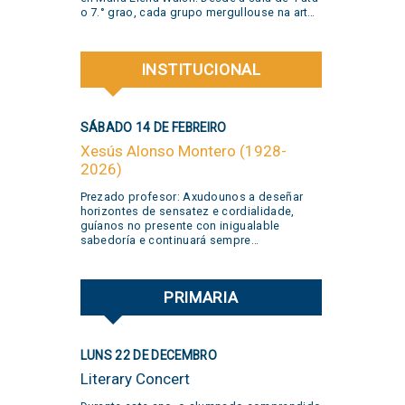
o 7.° grao, cada grupo mergullouse na arte
de María Elena, traballando en proxectos
que celebraron a creatividade, a
curiosidade, o xogo e a liberdade de
INSTITUCIONAL
expresión. Grazas a todas as familias pola
súa participación activa e un aplauso
xigante á banda @jivers.swing por sumarse
para pechar a xornada coa súa música.
SÁBADO 14 DE FEBREIRO
Grazas polo talento e a alegría que nos
compartiron! VER VIDEO AQUÍ
Xesús Alonso Montero (1928-
2026)
Prezado profesor: Axudounos a deseñar
horizontes de sensatez e cordialidade,
guíanos no presente con inigualable
sabedoría e continuará sempre
acompañando o noso devir. Teña a certeza
de que o merlo seguirá cantando. Grazas!
PRIMARIA
LUNS 22 DE DECEMBRO
Literary Concert