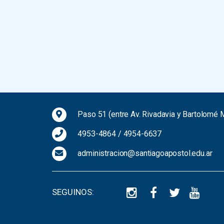
Paso 51 (entre Av. Rivadavia y Bartolomé M
4953-4864
/
4954-6637
administracion@santiagoapostol.edu.ar
SEGUINOS: