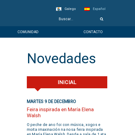
Galego
Español
COMUNIDAD
CONTACTO
Novedades
INICIAL
MARTES 9 DE DECEMBRO
Feira inspirada en María Elena
Walsh
O peche de ano foi con música, xogos e
moita imaxinación na nosa feira inspirada
en María Elena Walsh. Desde a sala de 1 ata