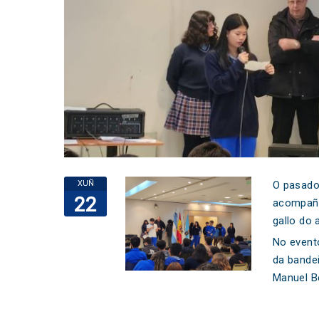
XUÑ
O pasado
22
acompaña
gallo do 
No evento
da bandei
Manuel Be