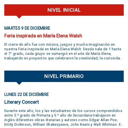
NIVEL INICIAL
MARTES 9 DE DICIEMBRE
Feria inspirada en María Elena Walsh
El cierre de año fue con música, juegos y mucha imaginación en
nuestra Feria inspirada en María Elena Walsh. Desde sala de 1 hasta
el 7° grado, cada grupo se sumergió en el arte de María Elena,
trabajando en proyectos que celebraron la creatividad, la curiosidad,
el juego y la libertad de expresión. Gracias a todas las familias por
su participación activa y un aplauso gigante a la banda
@jivers.swing por sumarse a cerrar la jornada con su música.
NIVEL PRIMARIO
¡Gracias por el talento y la alegría que nos compartieron! VER VIDEO
AQUÍ
LUNES 22 DE DICIEMBRE
Literary Concert
Durante este año, los y las estudiantes de los cursos comprendidos
entre 5.º grado de Primaria y 5.º año de Secundaria trabajaron en
inglés diferentes obras literarias y autores como Edgar Allan Poe,
Emily Dickinson, William Shakespeare, John Keats y Walt Whitman. En