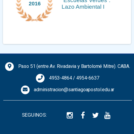
Medalla Mayor de la
2013
Hispanidad
Previous
Next
Paso 51 (entre Av. Rivadavia y Bartolomé Mitre). CABA.
4953-4864
/
4954-6637
administracion@santiagoapostol.edu.ar
SEGUINOS: