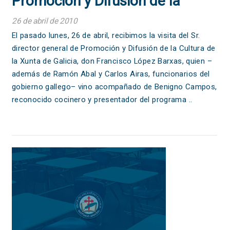
Promoción y Difusión de la
Cultura de la Xunta de Galicia,
26 de abril de 2010
don Francisco López Barxas;
El pasado lunes, 26 de abril, recibimos la visita del Sr.
director general de Promoción y Difusión de la Cultura de
Ramón Abal y Carlos Airas,
la Xunta de Galicia, don Francisco López Barxas, quien –
funcionarios del gobierno
además de Ramón Abal y Carlos Airas, funcionarios del
gobierno gallego– vino acompañado de Benigno Campos,
gallego; y Benigno Campos
reconocido cocinero y presentador del programa ..