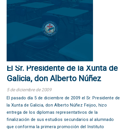
El Sr. Presidente de la Xunta de
Galicia, don Alberto Núñez
Feijoo, hizo entrega de los
5 de diciembre de 2009
diplomas representativos de la
El pasado día 5 de diciembre de 2009 el Sr. Presidente de
la Xunta de Galicia, don Alberto Núñez Feijoo, hizo
finalización de sus estudios
entrega de los diplomas representativos de la
secundarios al alumnado que
finalización de sus estudios secundarios al alumnado
que conforma la primera promoción del Instituto