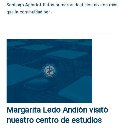
conforma la primera promoción
Santiago Apóstol. Estos primeros destellos no son más
del Instituto Santiago Apóstol
que la continuidad per..
Margarita Ledo Andión visitó
nuestro centro de estudios