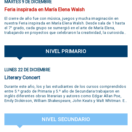
MARTES 9 DE DICIEMBRE
Feria inspirada en María Elena Walsh
El cierre de año fue con música, juegos y mucha imaginación en
nuestra Feria inspirada en María Elena Walsh. Desde sala de 1 hasta
el 7° grado, cada grupo se sumergió en el arte de María Elena,
trabajando en proyectos que celebraron la creatividad, la curiosidad,
el juego y la libertad de expresión. Gracias a todas las familias por
su participación activa y un aplauso gigante a la banda
@jivers.swing por sumarse a cerrar la jornada con su música.
NIVEL PRIMARIO
¡Gracias por el talento y la alegría que nos compartieron! VER VIDEO
AQUÍ
LUNES 22 DE DICIEMBRE
Literary Concert
Durante este año, los y las estudiantes de los cursos comprendidos
entre 5.º grado de Primaria y 5.º año de Secundaria trabajaron en
inglés diferentes obras literarias y autores como Edgar Allan Poe,
Emily Dickinson, William Shakespeare, John Keats y Walt Whitman. En
la muestra se presentaron diversas producciones realizadas por los
estudiantes: pequeñas obras de teatro, trabajos desarrollados en el
Polo Creativo, lecturas de poemas, podcasts, salas de escape y
NIVEL SECUNDARIO
hasta un juicio en vivo. Todas estas propuestas formaron parte del
trabajo y la creatividad de nuestros alumnos. Una experiencia que
puso en valor el aprendizaje del inglés a través del arte, la literatura y