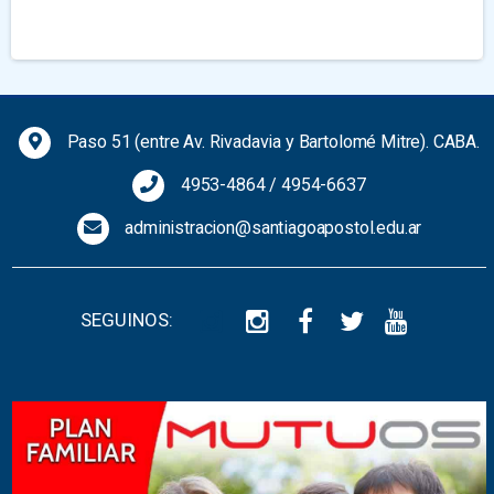
Previous
Next
Paso 51 (entre Av. Rivadavia y Bartolomé Mitre). CABA.
4953-4864
/
4954-6637
administracion@santiagoapostol.edu.ar
SEGUINOS: