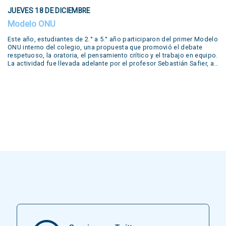
el trabajo colaborativo, destacando el compromiso y la dedicación
JUEVES 18 DE DICIEMBRE
de nuestros estudiantes. Literary Concert This year, students from
5th grades from primary school up to 5th year from secondary have
Modelo ONU
worked in our year-long workshop with different literary productions
by famous writers such as Edgar Allan Poe, Emily Dickinson, William
Este año, estudiantes de 2.° a 5.° año participaron del primer Modelo
Shakespeare, John Keats and Walt Whitman. Several productions
ONU interno del colegio, una propuesta que promovió el debate
prepared by the students during the year were shown in our concert:
respetuoso, la oratoria, el pensamiento crítico y el trabajo en equipo.
live performances of short plays, reading of poems, podcasts,
La actividad fue llevada adelante por el profesor Sebastián Safier, a
escape rooms, trailers and even a live trial. Many of these were
quien agradecemos su compromiso y dedicación en este valioso
developed in our….
proyecto educativo.