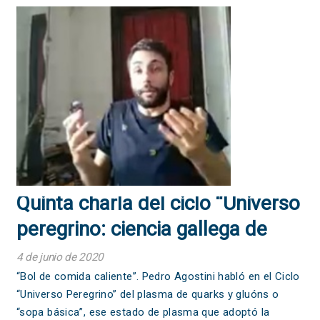
Quinta charla del ciclo “Universo
peregrino: ciencia gallega de
cara al mundo”.
4 de junio de 2020
“Bol de comida caliente”. Pedro Agostini habló en el Ciclo
“Universo Peregrino” del plasma de quarks y gluóns o
“sopa básica”, ese estado de plasma que adoptó la