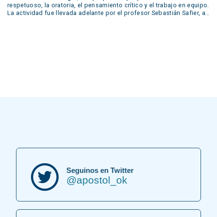
prepared by the students during the year were shown in our concert:
respetuoso, la oratoria, el pensamiento crítico y el trabajo en equipo.
live performances of short plays, reading of poems, podcasts,
La actividad fue llevada adelante por el profesor Sebastián Safier, a
escape rooms, trailers and even a live trial. Many of these were
quien agradecemos su compromiso y dedicación en este valioso
developed in our….
proyecto educativo.
Seguinos en Twitter
@apostol_ok