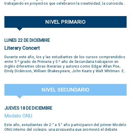
trabajando en proyectos que celebraron la creatividad, la curiosidad,
el juego y la libertad de expresión. Gracias a todas las familias por
su participación activa y un aplauso gigante a la banda
@jivers.swing por sumarse a cerrar la jornada con su música.
NIVEL PRIMARIO
¡Gracias por el talento y la alegría que nos compartieron! VER VIDEO
AQUÍ
LUNES 22 DE DICIEMBRE
Literary Concert
Durante este año, los y las estudiantes de los cursos comprendidos
entre 5.º grado de Primaria y 5.º año de Secundaria trabajaron en
inglés diferentes obras literarias y autores como Edgar Allan Poe,
Emily Dickinson, William Shakespeare, John Keats y Walt Whitman. En
la muestra se presentaron diversas producciones realizadas por los
estudiantes: pequeñas obras de teatro, trabajos desarrollados en el
Polo Creativo, lecturas de poemas, podcasts, salas de escape y
NIVEL SECUNDARIO
hasta un juicio en vivo. Todas estas propuestas formaron parte del
trabajo y la creatividad de nuestros alumnos. Una experiencia que
puso en valor el aprendizaje del inglés a través del arte, la literatura y
el trabajo colaborativo, destacando el compromiso y la dedicación
JUEVES 18 DE DICIEMBRE
de nuestros estudiantes. Literary Concert This year, students from
5th grades from primary school up to 5th year from secondary have
Modelo ONU
worked in our year-long workshop with different literary productions
by famous writers such as Edgar Allan Poe, Emily Dickinson, William
Este año, estudiantes de 2.° a 5.° año participaron del primer Modelo
Shakespeare, John Keats and Walt Whitman. Several productions
ONU interno del colegio, una propuesta que promovió el debate