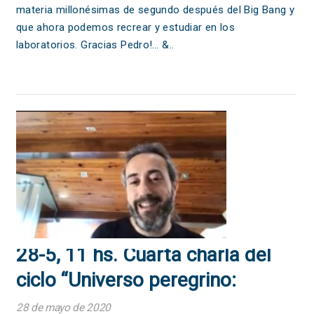
materia millonésimas de segundo después del Big Bang y
que ahora podemos recrear y estudiar en los
laboratorios. Gracias Pedro!… &..
28-5, 11 hs. Cuarta charla del
ciclo “Universo peregrino:
ciencia gallega hacia el mundo”
28 de mayo de 2020