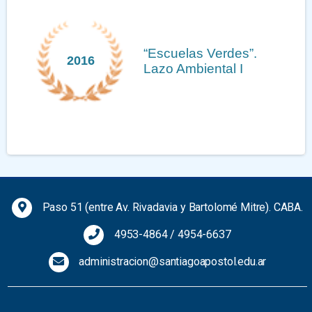
Medalla Mayor de la
2013
Hispanidad
Previous
Next
Paso 51 (entre Av. Rivadavia y Bartolomé Mitre). CABA.
4953-4864
/
4954-6637
administracion@santiagoapostol.edu.ar