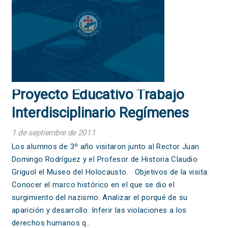
Proyecto Educativo Trabajo
Interdisciplinario Regímenes
totalitarios del siglo XX –
1 de septiembre de 2011
intolerancia y racismo
Los alumnos de 3º año visitaron junto al Rector Juan
Domingo Rodríguez y el Profesor de Historia Claudio
Griguol el Museo del Holocausto. Objetivos de la visita:
Conocer el marco histórico en el que se dio el
surgimiento del nazismo. Analizar el porqué de su
aparición y desarrollo. Inferir las violaciones a los
derechos humanos q..