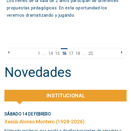
Los nenes de la sala de 2 años participan de diferentes
propuestas pedagógicas. En esta oportunidad los
veremos dramatizando y jugando.
1
. . .
14
15
16
17
18
. . .
25
Novedades
INSTITUCIONAL
SÁBADO 14 DE FEBRERO
Xesús Alonso Montero (1928-2026)
Estimado profesor: nos ayudó a diseñar horizontes de sensatez y