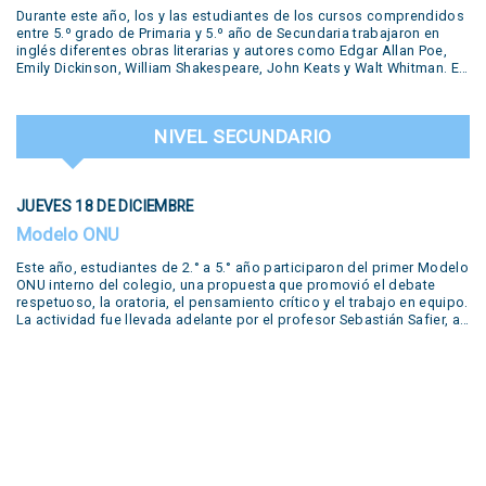
Durante este año, los y las estudiantes de los cursos comprendidos
entre 5.º grado de Primaria y 5.º año de Secundaria trabajaron en
inglés diferentes obras literarias y autores como Edgar Allan Poe,
Emily Dickinson, William Shakespeare, John Keats y Walt Whitman. En
la muestra se presentaron diversas producciones realizadas por los
estudiantes: pequeñas obras de teatro, trabajos desarrollados en el
Polo Creativo, lecturas de poemas, podcasts, salas de escape y
NIVEL SECUNDARIO
hasta un juicio en vivo. Todas estas propuestas formaron parte del
trabajo y la creatividad de nuestros alumnos. Una experiencia que
puso en valor el aprendizaje del inglés a través del arte, la literatura y
el trabajo colaborativo, destacando el compromiso y la dedicación
JUEVES 18 DE DICIEMBRE
de nuestros estudiantes. Literary Concert This year, students from
5th grades from primary school up to 5th year from secondary have
Modelo ONU
worked in our year-long workshop with different literary productions
by famous writers such as Edgar Allan Poe, Emily Dickinson, William
Este año, estudiantes de 2.° a 5.° año participaron del primer Modelo
Shakespeare, John Keats and Walt Whitman. Several productions
ONU interno del colegio, una propuesta que promovió el debate
prepared by the students during the year were shown in our concert:
respetuoso, la oratoria, el pensamiento crítico y el trabajo en equipo.
live performances of short plays, reading of poems, podcasts,
La actividad fue llevada adelante por el profesor Sebastián Safier, a
escape rooms, trailers and even a live trial. Many of these were
quien agradecemos su compromiso y dedicación en este valioso
developed in our….
proyecto educativo.