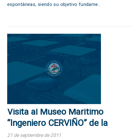
espontáneas, siendo su objetivo fundame..
Visita al Museo Marítimo
“Ingeniero CERVIÑO” de la
Escuela Nacional de Náutica
21 de septiembre de 2011