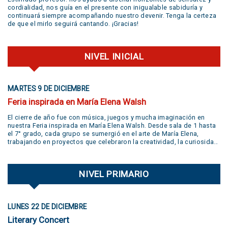
cordialidad, nos guía en el presente con inigualable sabiduría y
continuará siempre acompañando nuestro devenir. Tenga la certeza
de que el mirlo seguirá cantando. ¡Gracias!
NIVEL INICIAL
MARTES 9 DE DICIEMBRE
Feria inspirada en María Elena Walsh
El cierre de año fue con música, juegos y mucha imaginación en
nuestra Feria inspirada en María Elena Walsh. Desde sala de 1 hasta
el 7° grado, cada grupo se sumergió en el arte de María Elena,
trabajando en proyectos que celebraron la creatividad, la curiosidad,
el juego y la libertad de expresión. Gracias a todas las familias por
su participación activa y un aplauso gigante a la banda
@jivers.swing por sumarse a cerrar la jornada con su música.
NIVEL PRIMARIO
¡Gracias por el talento y la alegría que nos compartieron! VER VIDEO
AQUÍ
LUNES 22 DE DICIEMBRE
Literary Concert