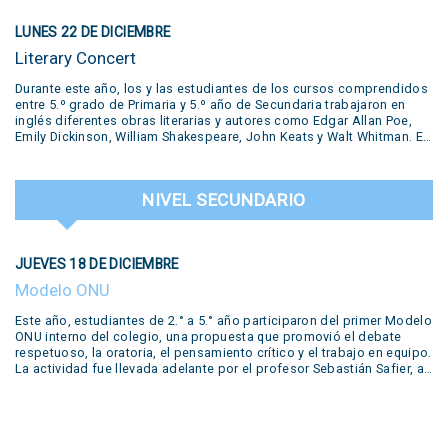
LUNES 22 DE DICIEMBRE
Literary Concert
Durante este año, los y las estudiantes de los cursos comprendidos
entre 5.º grado de Primaria y 5.º año de Secundaria trabajaron en
inglés diferentes obras literarias y autores como Edgar Allan Poe,
Emily Dickinson, William Shakespeare, John Keats y Walt Whitman. En
la muestra se presentaron diversas producciones realizadas por los
estudiantes: pequeñas obras de teatro, trabajos desarrollados en el
Polo Creativo, lecturas de poemas, podcasts, salas de escape y
NIVEL SECUNDARIO
hasta un juicio en vivo. Todas estas propuestas formaron parte del
trabajo y la creatividad de nuestros alumnos. Una experiencia que
puso en valor el aprendizaje del inglés a través del arte, la literatura y
el trabajo colaborativo, destacando el compromiso y la dedicación
JUEVES 18 DE DICIEMBRE
de nuestros estudiantes. Literary Concert This year, students from
5th grades from primary school up to 5th year from secondary have
Modelo ONU
worked in our year-long workshop with different literary productions
by famous writers such as Edgar Allan Poe, Emily Dickinson, William
Este año, estudiantes de 2.° a 5.° año participaron del primer Modelo
Shakespeare, John Keats and Walt Whitman. Several productions
ONU interno del colegio, una propuesta que promovió el debate
prepared by the students during the year were shown in our concert:
respetuoso, la oratoria, el pensamiento crítico y el trabajo en equipo.
live performances of short plays, reading of poems, podcasts,
La actividad fue llevada adelante por el profesor Sebastián Safier, a
escape rooms, trailers and even a live trial. Many of these were
quien agradecemos su compromiso y dedicación en este valioso
developed in our….
proyecto educativo.