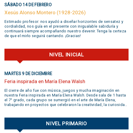
SÁBADO 14 DE FEBRERO
Xesús Alonso Montero (1928-2026)
Estimado profesor: nos ayudó a diseñar horizontes de sensatez y
cordialidad, nos guía en el presente con inigualable sabiduría y
continuará siempre acompañando nuestro devenir. Tenga la certeza
de que el mirlo seguirá cantando. ¡Gracias!
NIVEL INICIAL
MARTES 9 DE DICIEMBRE
Feria inspirada en María Elena Walsh
El cierre de año fue con música, juegos y mucha imaginación en
nuestra Feria inspirada en María Elena Walsh. Desde sala de 1 hasta
el 7° grado, cada grupo se sumergió en el arte de María Elena,
trabajando en proyectos que celebraron la creatividad, la curiosidad,
el juego y la libertad de expresión. Gracias a todas las familias por
su participación activa y un aplauso gigante a la banda
@jivers.swing por sumarse a cerrar la jornada con su música.
NIVEL PRIMARIO
¡Gracias por el talento y la alegría que nos compartieron! VER VIDEO
AQUÍ