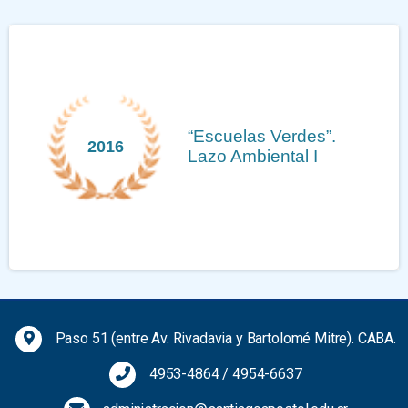
“Escuelas Verdes”.
2016
Lazo Ambiental I
Previous
Next
Paso 51 (entre Av. Rivadavia y Bartolomé Mitre). CABA.
4953-4864
/
4954-6637