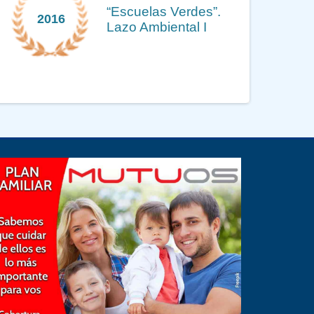
“Escuelas Verdes”.
2016
Lazo Ambiental I
Previous
Next