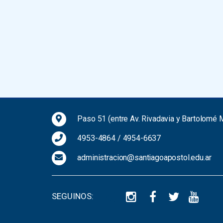
Paso 51 (entre Av. Rivadavia y Bartolomé M
4953-4864
/
4954-6637
administracion@santiagoapostol.edu.ar
SEGUINOS: