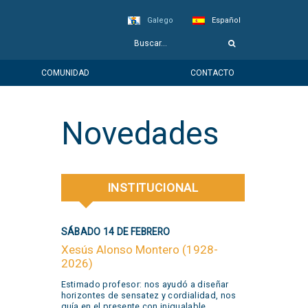
Galego
Español
COMUNIDAD
CONTACTO
Novedades
INSTITUCIONAL
SÁBADO 14 DE FEBRERO
Xesús Alonso Montero (1928-
2026)
Estimado profesor: nos ayudó a diseñar
horizontes de sensatez y cordialidad, nos
guía en el presente con inigualable