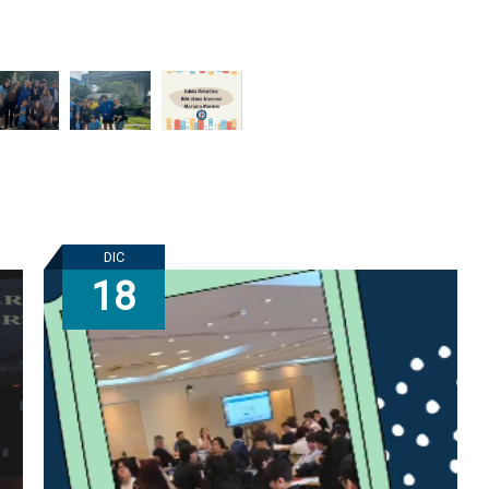
DIC
18