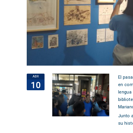
ABR
El pasa
10
en comp
lengua 
bibliot
Marian
Junto a
su hist