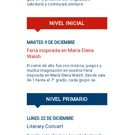
sabiduría y continuará siempre
acompañando nuestro devenir. Tenga la
certeza de que el mirlo seguirá cantando.
¡Gracias!
NIVEL INICIAL
MARTES 9 DE DICIEMBRE
Feria inspirada en María Elena
Walsh
El cierre de año fue con música, juegos y
mucha imaginación en nuestra Feria
inspirada en María Elena Walsh. Desde sala
de 1 hasta el 7° grado, cada grupo se
sumergió en el arte de María Elena,
trabajando en proyectos que celebraron la
creatividad, la curiosidad, el juego y la
NIVEL PRIMARIO
libertad de expresión. Gracias a todas las
familias por su participación activa y un
aplauso gigante a la banda @jivers.swing
por sumarse a cerrar la jornada con su
LUNES 22 DE DICIEMBRE
música. ¡Gracias por el talento y la alegría
que nos compartieron! VER VIDEO AQUÍ
Literary Concert