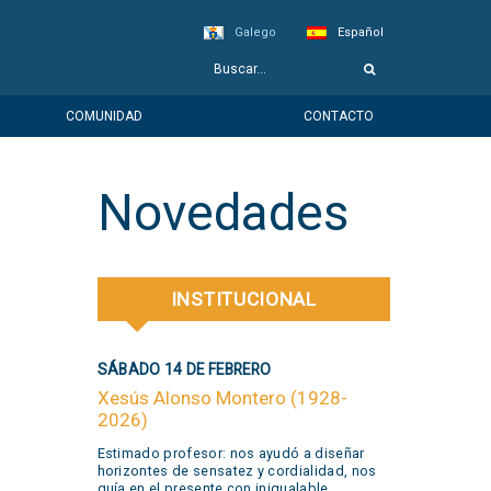
Galego
Español
COMUNIDAD
CONTACTO
Novedades
INSTITUCIONAL
SÁBADO 14 DE FEBRERO
Xesús Alonso Montero (1928-
2026)
Estimado profesor: nos ayudó a diseñar
horizontes de sensatez y cordialidad, nos
guía en el presente con inigualable