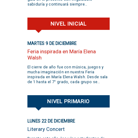
sabiduría y continuará siempre
acompañando nuestro devenir. Tenga la
certeza de que el mirlo seguirá cantando.
¡Gracias!
NIVEL INICIAL
MARTES 9 DE DICIEMBRE
Feria inspirada en María Elena
Walsh
El cierre de año fue con música, juegos y
mucha imaginación en nuestra Feria
inspirada en María Elena Walsh. Desde sala
de 1 hasta el 7° grado, cada grupo se
sumergió en el arte de María Elena,
trabajando en proyectos que celebraron la
creatividad, la curiosidad, el juego y la
NIVEL PRIMARIO
libertad de expresión. Gracias a todas las
familias por su participación activa y un
aplauso gigante a la banda @jivers.swing
por sumarse a cerrar la jornada con su
LUNES 22 DE DICIEMBRE
música. ¡Gracias por el talento y la alegría
que nos compartieron! VER VIDEO AQUÍ
Literary Concert