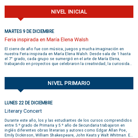
NIVEL INICIAL
MARTES 9 DE DICIEMBRE
Feria inspirada en María Elena Walsh
El cierre de año fue con música, juegos y mucha imaginación en
nuestra Feria inspirada en María Elena Walsh. Desde sala de 1 hasta
el 7° grado, cada grupo se sumergió en el arte de María Elena,
trabajando en proyectos que celebraron la creatividad, la curiosidad,
el juego y la libertad de expresión. Gracias a todas las familias por
su participación activa y un aplauso gigante a la banda
@jivers.swing por sumarse a cerrar la jornada con su música.
NIVEL PRIMARIO
¡Gracias por el talento y la alegría que nos compartieron! VER VIDEO
AQUÍ
LUNES 22 DE DICIEMBRE
Literary Concert
Durante este año, los y las estudiantes de los cursos comprendidos
entre 5.º grado de Primaria y 5.º año de Secundaria trabajaron en
inglés diferentes obras literarias y autores como Edgar Allan Poe,
Emily Dickinson, William Shakespeare, John Keats y Walt Whitman. En