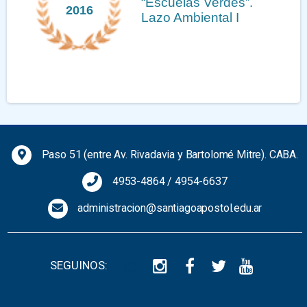
“Escuelas Verdes”.
2016
Lazo Ambiental I
Previous
Next
Paso 51 (entre Av. Rivadavia y Bartolomé Mitre). CABA.
4953-4864
/
4954-6637
administracion@santiagoapostol.edu.ar
SEGUINOS: