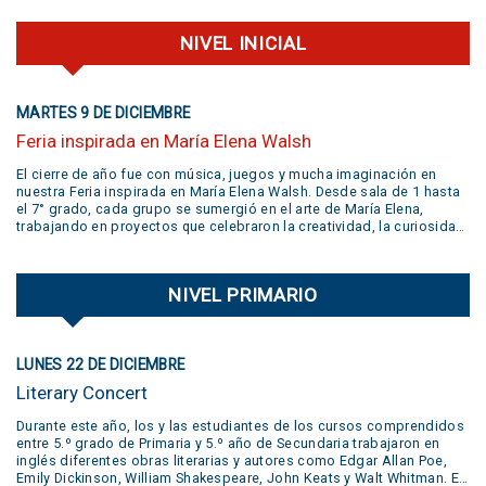
NIVEL INICIAL
MARTES 9 DE DICIEMBRE
Feria inspirada en María Elena Walsh
El cierre de año fue con música, juegos y mucha imaginación en
nuestra Feria inspirada en María Elena Walsh. Desde sala de 1 hasta
el 7° grado, cada grupo se sumergió en el arte de María Elena,
trabajando en proyectos que celebraron la creatividad, la curiosidad,
el juego y la libertad de expresión. Gracias a todas las familias por
su participación activa y un aplauso gigante a la banda
@jivers.swing por sumarse a cerrar la jornada con su música.
NIVEL PRIMARIO
¡Gracias por el talento y la alegría que nos compartieron! VER VIDEO
AQUÍ
LUNES 22 DE DICIEMBRE
Literary Concert
Durante este año, los y las estudiantes de los cursos comprendidos
entre 5.º grado de Primaria y 5.º año de Secundaria trabajaron en
inglés diferentes obras literarias y autores como Edgar Allan Poe,
Emily Dickinson, William Shakespeare, John Keats y Walt Whitman. En