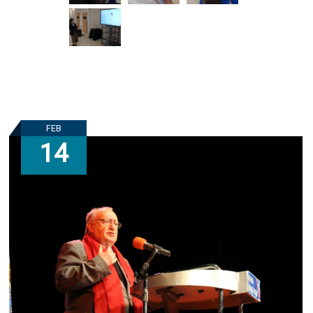
FEB
14