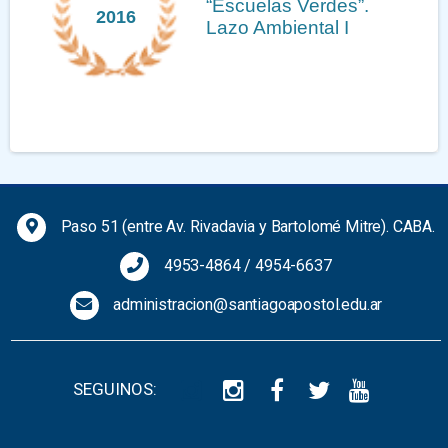
“Escuelas Verdes”.
2016
Lazo Ambiental I
Previous
Next
Paso 51 (entre Av. Rivadavia y Bartolomé Mitre). CABA.
4953-4864
/
4954-6637
administracion@santiagoapostol.edu.ar
SEGUINOS: