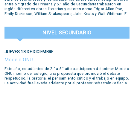
entre 5.º grado de Primaria y 5.º año de Secundaria trabajaron en
inglés diferentes obras literarias y autores como Edgar Allan Poe,
Emily Dickinson, William Shakespeare, John Keats y Walt Whitman. En
la muestra se presentaron diversas producciones realizadas por los
estudiantes: pequeñas obras de teatro, trabajos desarrollados en el
Polo Creativo, lecturas de poemas, podcasts, salas de escape y
NIVEL SECUNDARIO
hasta un juicio en vivo. Todas estas propuestas formaron parte del
trabajo y la creatividad de nuestros alumnos. Una experiencia que
puso en valor el aprendizaje del inglés a través del arte, la literatura y
el trabajo colaborativo, destacando el compromiso y la dedicación
JUEVES 18 DE DICIEMBRE
de nuestros estudiantes. Literary Concert This year, students from
5th grades from primary school up to 5th year from secondary have
Modelo ONU
worked in our year-long workshop with different literary productions
by famous writers such as Edgar Allan Poe, Emily Dickinson, William
Este año, estudiantes de 2.° a 5.° año participaron del primer Modelo
Shakespeare, John Keats and Walt Whitman. Several productions
ONU interno del colegio, una propuesta que promovió el debate
prepared by the students during the year were shown in our concert:
respetuoso, la oratoria, el pensamiento crítico y el trabajo en equipo.
live performances of short plays, reading of poems, podcasts,
La actividad fue llevada adelante por el profesor Sebastián Safier, a
escape rooms, trailers and even a live trial. Many of these were
quien agradecemos su compromiso y dedicación en este valioso
developed in our….
proyecto educativo.