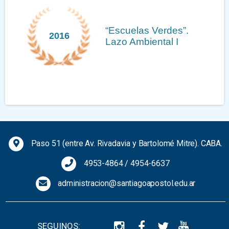
“Escuelas Verdes”.
2016
Lazo Ambiental I
Previous
Next
Paso 51 (entre Av. Rivadavia y Bartolomé Mitre). CABA.
4953-4864
/
4954-6637
administracion@santiagoapostol.edu.ar
SEGUINOS: