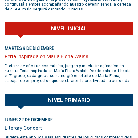
continuará siempre acompañando nuestro devenir. Tenga la certeza
de que el mirlo seguirá cantando. ¡Gracias!
NIVEL INICIAL
MARTES 9 DE DICIEMBRE
Feria inspirada en María Elena Walsh
El cierre de año fue con música, juegos y mucha imaginación en
nuestra Feria inspirada en María Elena Walsh. Desde sala de 1 hasta
el 7° grado, cada grupo se sumergió en el arte de María Elena,
trabajando en proyectos que celebraron la creatividad, la curiosidad,
el juego y la libertad de expresión. Gracias a todas las familias por
su participación activa y un aplauso gigante a la banda
@jivers.swing por sumarse a cerrar la jornada con su música.
NIVEL PRIMARIO
¡Gracias por el talento y la alegría que nos compartieron! VER VIDEO
AQUÍ
LUNES 22 DE DICIEMBRE
Literary Concert
Durante este año, los y las estudiantes de los cursos comprendidos