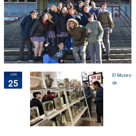
JUN
El Museo
25
de