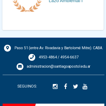
Lazo Ambiental I
Previous
Next
Paso 51 (entre Av. Rivadavia y Bartolomé Mitre). CABA.
4953-4864
/
4954-6637
administracion@santiagoapostol.edu.ar
SEGUINOS: