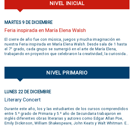
NIVEL INICIAL
MARTES 9 DE DICIEMBRE
Feria inspirada en María Elena Walsh
El cierre de año fue con música, juegos y mucha imaginación en
nuestra Feria inspirada en María Elena Walsh. Desde sala de 1 hasta
el 7° grado, cada grupo se sumergió en el arte de María Elena,
trabajando en proyectos que celebraron la creatividad, la curiosidad,
el juego y la libertad de expresión. Gracias a todas las familias por
su participación activa y un aplauso gigante a la banda
@jivers.swing por sumarse a cerrar la jornada con su música.
NIVEL PRIMARIO
¡Gracias por el talento y la alegría que nos compartieron! VER VIDEO
AQUÍ
LUNES 22 DE DICIEMBRE
Literary Concert
Durante este año, los y las estudiantes de los cursos comprendidos
entre 5.º grado de Primaria y 5.º año de Secundaria trabajaron en
inglés diferentes obras literarias y autores como Edgar Allan Poe,
Emily Dickinson, William Shakespeare, John Keats y Walt Whitman. En
la muestra se presentaron diversas producciones realizadas por los
estudiantes: pequeñas obras de teatro, trabajos desarrollados en el