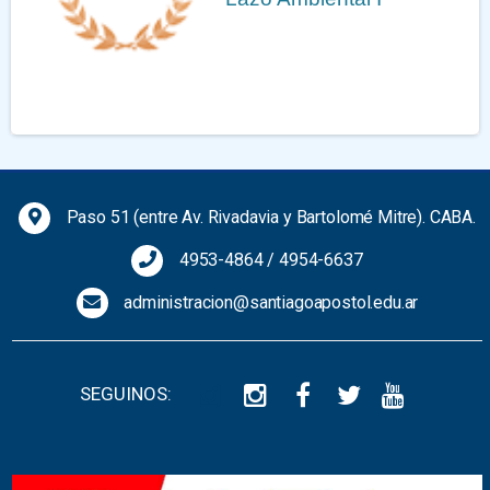
Previous
Next
Paso 51 (entre Av. Rivadavia y Bartolomé Mitre). CABA.
4953-4864
/
4954-6637
administracion@santiagoapostol.edu.ar
SEGUINOS: