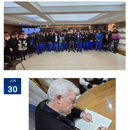
JUN
30