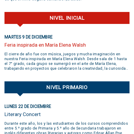
NIVEL INICIAL
MARTES 9 DE DICIEMBRE
Feria inspirada en María Elena Walsh
El cierre de año fue con música, juegos y mucha imaginación en
nuestra Feria inspirada en María Elena Walsh. Desde sala de 1 hasta
el 7° grado, cada grupo se sumergió en el arte de María Elena,
trabajando en proyectos que celebraron la creatividad, la curiosidad,
el juego y la libertad de expresión. Gracias a todas las familias por
su participación activa y un aplauso gigante a la banda
@jivers.swing por sumarse a cerrar la jornada con su música.
NIVEL PRIMARIO
¡Gracias por el talento y la alegría que nos compartieron! VER VIDEO
AQUÍ
LUNES 22 DE DICIEMBRE
Literary Concert
Durante este año, los y las estudiantes de los cursos comprendidos
entre 5.º grado de Primaria y 5.º año de Secundaria trabajaron en
inglés diferentes obras literarias y autores como Edgar Allan Poe,