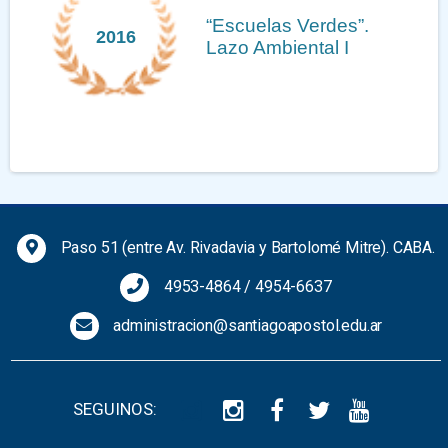
“Escuelas Verdes”.
2016
Lazo Ambiental I
Previous
Next
Paso 51 (entre Av. Rivadavia y Bartolomé Mitre). CABA.
4953-4864
/
4954-6637
administracion@santiagoapostol.edu.ar
SEGUINOS: