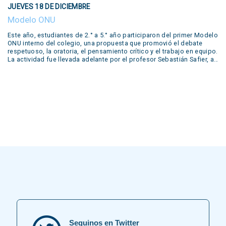
JUEVES 18 DE DICIEMBRE
de nuestros estudiantes. Literary Concert This year, students from
5th grades from primary school up to 5th year from secondary have
Modelo ONU
worked in our year-long workshop with different literary productions
by famous writers such as Edgar Allan Poe, Emily Dickinson, William
Este año, estudiantes de 2.° a 5.° año participaron del primer Modelo
Shakespeare, John Keats and Walt Whitman. Several productions
ONU interno del colegio, una propuesta que promovió el debate
prepared by the students during the year were shown in our concert:
respetuoso, la oratoria, el pensamiento crítico y el trabajo en equipo.
live performances of short plays, reading of poems, podcasts,
La actividad fue llevada adelante por el profesor Sebastián Safier, a
escape rooms, trailers and even a live trial. Many of these were
quien agradecemos su compromiso y dedicación en este valioso
developed in our….
proyecto educativo.
Seguinos en Twitter