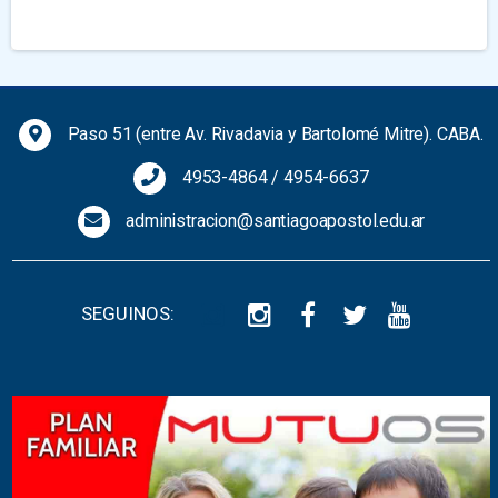
Previous
Next
Paso 51 (entre Av. Rivadavia y Bartolomé Mitre). CABA.
4953-4864
/
4954-6637
administracion@santiagoapostol.edu.ar
SEGUINOS: