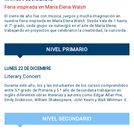
Feria inspirada en María Elena Walsh
El cierre de año fue con música, juegos y mucha imaginación en
nuestra Feria inspirada en María Elena Walsh. Desde sala de 1 hasta
el 7° grado, cada grupo se sumergió en el arte de María Elena,
trabajando en proyectos que celebraron la creatividad, la curiosidad,
el juego y la libertad de expresión. Gracias a todas las familias por
su participación activa y un aplauso gigante a la banda
@jivers.swing por sumarse a cerrar la jornada con su música.
NIVEL PRIMARIO
¡Gracias por el talento y la alegría que nos compartieron! VER VIDEO
AQUÍ
LUNES 22 DE DICIEMBRE
Literary Concert
Durante este año, los y las estudiantes de los cursos comprendidos
entre 5.º grado de Primaria y 5.º año de Secundaria trabajaron en
inglés diferentes obras literarias y autores como Edgar Allan Poe,
Emily Dickinson, William Shakespeare, John Keats y Walt Whitman. En
la muestra se presentaron diversas producciones realizadas por los
estudiantes: pequeñas obras de teatro, trabajos desarrollados en el
Polo Creativo, lecturas de poemas, podcasts, salas de escape y
NIVEL SECUNDARIO
hasta un juicio en vivo. Todas estas propuestas formaron parte del
trabajo y la creatividad de nuestros alumnos. Una experiencia que
puso en valor el aprendizaje del inglés a través del arte, la literatura y
el trabajo colaborativo, destacando el compromiso y la dedicación