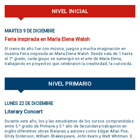
NIVEL INICIAL
MARTES 9 DE DICIEMBRE
Feria inspirada en María Elena Walsh
El cierre de año fue con música, juegos y mucha imaginación en
nuestra Feria inspirada en María Elena Walsh. Desde sala de 1 hasta
el 7° grado, cada grupo se sumergió en el arte de María Elena,
trabajando en proyectos que celebraron la creatividad, la curiosidad,
el juego y la libertad de expresión. Gracias a todas las familias por
su participación activa y un aplauso gigante a la banda
@jivers.swing por sumarse a cerrar la jornada con su música.
NIVEL PRIMARIO
¡Gracias por el talento y la alegría que nos compartieron! VER VIDEO
AQUÍ
LUNES 22 DE DICIEMBRE
Literary Concert
Durante este año, los y las estudiantes de los cursos comprendidos
entre 5.º grado de Primaria y 5.º año de Secundaria trabajaron en
inglés diferentes obras literarias y autores como Edgar Allan Poe,
Emily Dickinson, William Shakespeare, John Keats y Walt Whitman. En