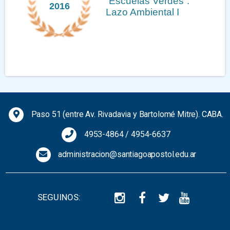
Medalla Mayor de la
2013
Hispanidad
Previous
Next
Paso 51 (entre Av. Rivadavia y Bartolomé Mitre). CABA.
4953-4864
/
4954-6637
administracion@santiagoapostol.edu.ar
SEGUINOS: