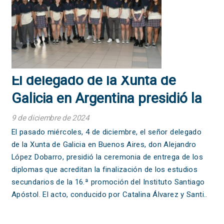
El delegado de la Xunta de
Galicia en Argentina presidió la
entrega de diplomas a los
9 de diciembre de 2024
alumnos y alumnas de 5° curso
El pasado miércoles, 4 de diciembre, el señor delegado
de la Xunta de Galicia en Buenos Aires, don Alejandro
de Bachillerato
López Dobarro, presidió la ceremonia de entrega de los
diplomas que acreditan la finalización de los estudios
secundarios de la 16.ª promoción del Instituto Santiago
Apóstol. El acto, conducido por Catalina Álvarez y Santi..