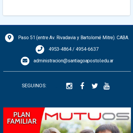
Previous
Next
Paso 51 (entre Av. Rivadavia y Bartolomé Mitre). CABA.
4953-4864
/
4954-6637
administracion@santiagoapostol.edu.ar
SEGUINOS: