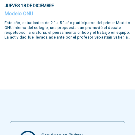
el trabajo colaborativo, destacando el compromiso y la dedicación
JUEVES 18 DE DICIEMBRE
de nuestros estudiantes. Literary Concert This year, students from
5th grades from primary school up to 5th year from secondary have
Modelo ONU
worked in our year-long workshop with different literary productions
by famous writers such as Edgar Allan Poe, Emily Dickinson, William
Este año, estudiantes de 2.° a 5.° año participaron del primer Modelo
Shakespeare, John Keats and Walt Whitman. Several productions
ONU interno del colegio, una propuesta que promovió el debate
prepared by the students during the year were shown in our concert:
respetuoso, la oratoria, el pensamiento crítico y el trabajo en equipo.
live performances of short plays, reading of poems, podcasts,
La actividad fue llevada adelante por el profesor Sebastián Safier, a
escape rooms, trailers and even a live trial. Many of these were
quien agradecemos su compromiso y dedicación en este valioso
developed in our….
proyecto educativo.