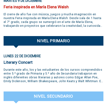
MARTES 9 DE DICIEMBRE
Feria inspirada en María Elena Walsh
El cierre de año fue con música, juegos y mucha imaginación en
nuestra Feria inspirada en María Elena Walsh. Desde sala de 1 hasta
el 7° grado, cada grupo se sumergió en el arte de María Elena,
trabajando en proyectos que celebraron la creatividad, la curiosidad,
el juego y la libertad de expresión. Gracias a todas las familias por
su participación activa y un aplauso gigante a la banda
@jivers.swing por sumarse a cerrar la jornada con su música.
NIVEL PRIMARIO
¡Gracias por el talento y la alegría que nos compartieron! VER VIDEO
AQUÍ
LUNES 22 DE DICIEMBRE
Literary Concert
Durante este año, los y las estudiantes de los cursos comprendidos
entre 5.º grado de Primaria y 5.º año de Secundaria trabajaron en
inglés diferentes obras literarias y autores como Edgar Allan Poe,
Emily Dickinson, William Shakespeare, John Keats y Walt Whitman. En
la muestra se presentaron diversas producciones realizadas por los
estudiantes: pequeñas obras de teatro, trabajos desarrollados en el
Polo Creativo, lecturas de poemas, podcasts, salas de escape y
NIVEL SECUNDARIO
hasta un juicio en vivo. Todas estas propuestas formaron parte del
trabajo y la creatividad de nuestros alumnos. Una experiencia que
puso en valor el aprendizaje del inglés a través del arte, la literatura y